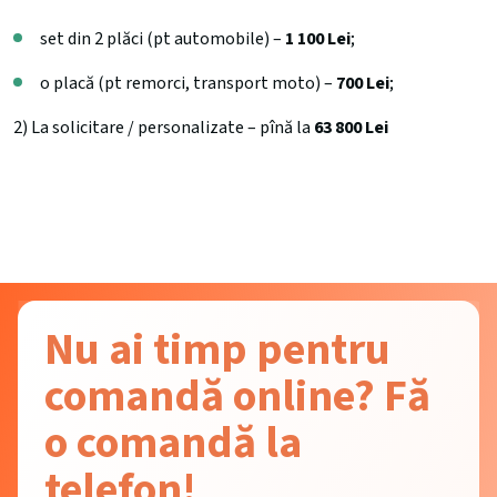
set din 2 plăci (pt automobile) –
1 100 Lei
;
o placă (pt remorci, transport moto) –
700 Lei
;
2) La solicitare / personalizate – pînă la
63 800 Lei
Nu ai timp pentru
comandă online? Fă
o comandă la
telefon!