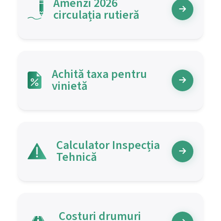
Amenzi
2026
circulația rutieră
Achită taxa pentru
vinietă
Calculator Inspecția
Tehnică
Costuri drumuri