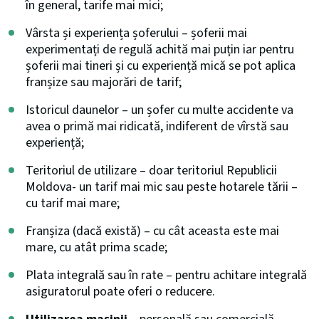
în general, tarife mai mici;
Vârsta și experiența șoferului – șoferii mai
experimentați de regulă achită mai puțin iar pentru
șoferii mai tineri și cu experiență mică se pot aplica
franșize sau majorări de tarif;
Istoricul daunelor – un șofer cu multe accidente va
avea o primă mai ridicată, indiferent de vîrstă sau
experiență;
Teritoriul de utilizare – doar teritoriul Republicii
Moldova- un tarif mai mic sau peste hotarele tării –
cu tarif mai mare;
Franșiza (dacă există) – cu cât aceasta este mai
mare, cu atât prima scade;
Plata integrală sau în rate – pentru achitare integrală
asiguratorul poate oferi o reducere.