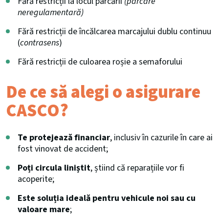
Fără restricții la locul parcării
(parcare
neregulamentară)
Fără restricții de încălcarea marcajului dublu continuu
(
contrasens
)
Fără restricții de culoarea roșie a semaforului
De ce să alegi o asigurare
CASCO?
Te protejează financiar
, inclusiv în cazurile în care ai
fost vinovat de accident;
Poți circula liniștit
, știind că reparațiile vor fi
acoperite;
Este soluția ideală pentru vehicule noi sau cu
valoare mare
;