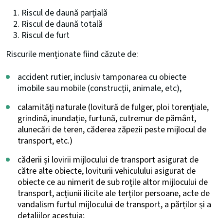
Riscul de daună parțială
Riscul de daună totală
Riscul de furt
Riscurile menționate fiind căzute de:
accident rutier, inclusiv tamponarea cu obiecte
imobile sau mobile (construcții, animale, etc),
calamități naturale (lovitură de fulger, ploi torențiale,
grindină, inundație, furtună, cutremur de pământ,
alunecări de teren, căderea zăpezii peste mijlocul de
transport, etc.)
căderii și lovirii mijlocului de transport asigurat de
către alte obiecte, loviturii vehiculului asigurat de
obiecte ce au nimerit de sub roțile altor
mijlocului de
transport
, acțiunii ilicite ale terților persoane, acte de
vandalism furtul
mijlocului de transport
, a părților și a
detaliilor acestuia;