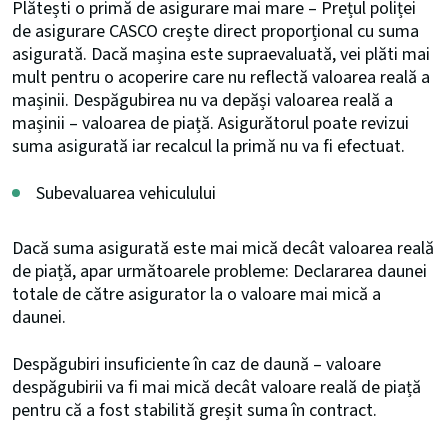
Plătești o primă de asigurare mai mare – Prețul poliței
de asigurare CASCO crește direct proporțional cu suma
asigurată. Dacă mașina este supraevaluată, vei plăti mai
mult pentru o acoperire care nu reflectă valoarea reală a
mașinii. Despăgubirea nu va depăși valoarea reală a
mașinii – valoarea de piață. Asigurătorul poate revizui
suma asigurată iar recalcul la primă nu va fi efectuat.
Subevaluarea vehiculului
Dacă suma asigurată este mai mică decât valoarea reală
de piață, apar următoarele probleme: Declararea daunei
totale de către asigurator la o valoare mai mică a
daunei.
Despăgubiri insuficiente în caz de daună – valoare
despăgubirii va fi mai mică decât valoare reală de piață
pentru că a fost stabilită greșit suma în contract.