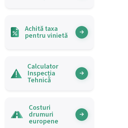
Achită taxa
pentru vinietă
Calculator
Inspecția
Tehnică
Costuri
drumuri
europene