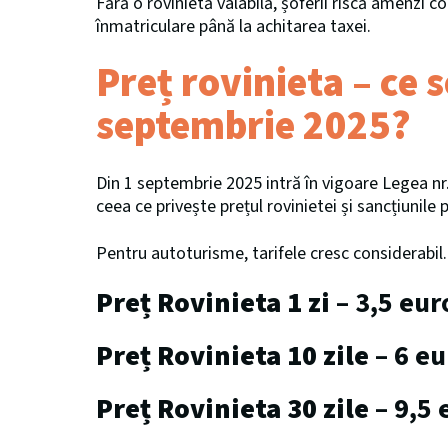
Fără o rovinietă valabilă, șoferii riscă amenzi co
înmatriculare până la achitarea taxei.
Preț rovinieta – ce 
septembrie 2025?
Din 1 septembrie 2025 intră în vigoare Legea nr
ceea ce privește prețul rovinietei și sancțiunile 
Pentru autoturisme, tarifele cresc considerabil.
Preț Rovinieta 1 zi
– 3,5 eur
Preț Rovinieta 10 zile
– 6 eu
Preț Rovinieta 30 zile
– 9,5 