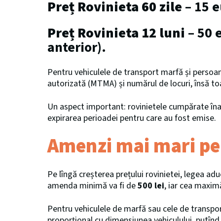
Preț Rovinieta 60 zile
– 15 e
Preț Rovinieta 12 luni
– 50 
anterior).
Pentru vehiculele de transport marfă și persoane
autorizată (MTMA) și numărul de locuri, însă toa
Un aspect important: rovinietele cumpărate îna
expirarea perioadei pentru care au fost emise.
Amenzi mai mari pen
Pe lîngă creșterea prețului rovinietei, legea ad
amenda minimă va fi de
500 lei
, iar cea maxi
Pentru vehiculele de marfă sau cele de transp
proporțional cu dimensiunea vehiculului, putînd aj