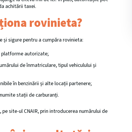
a achitării taxei.
ționa rovinieta?
de și sigure pentru a cumpăra rovinieta:
e platforme autorizate;
umărului de înmatriculare, tipul vehiculului și
nibile în benzinării și alte locații partenere;
anumite stații de carburanți.
ne, pe site-ul CNAIR, prin introducerea numărului de