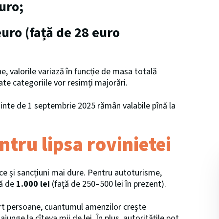
uro;
euro (față de 28 euro
, valorile variază în funcție de masa totală
te categoriile vor resimți majorări.
inte de 1 septembrie 2025 rămân valabile pînă la
tru lipsa rovinietei
uce și sancțiuni mai dure. Pentru autoturisme,
mă de
1.000 lei
(față de 250–500 lei în prezent).
ort persoane, cuantumul amenzilor crește
unge la cîteva mii de lei. În plus, autoritățile pot