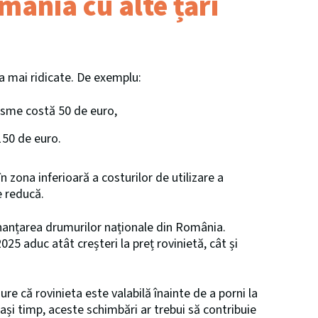
ânia cu alte țări
a mai ridicate. De exemplu:
risme costă 50 de euro,
150 de euro.
n zona inferioară a costurilor de utilizare a
e reducă.
inanțarea drumurilor naționale din România.
025 aduc atât creșteri la preț rovinietă, cât și
re că rovinieta este valabilă înainte de a porni la
lași timp, aceste schimbări ar trebui să contribuie