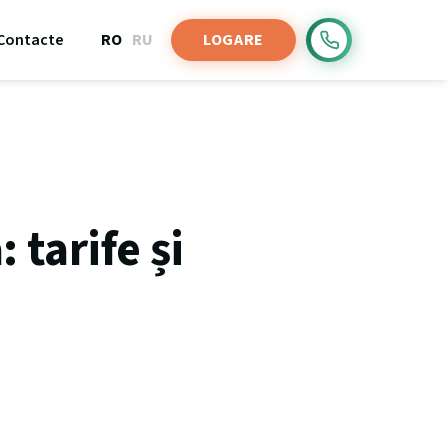
Contacte
LOGARE
RO
RU
 tarife și