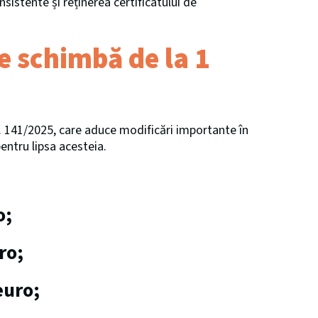
nsistente și reținerea certificatului de
se schimbă de la 1
. 141/2025, care aduce modificări importante în
pentru lipsa acesteia.
o;
ro;
euro;