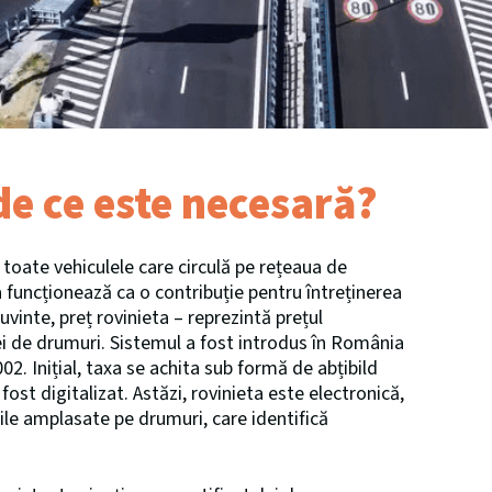
 de ce este necesară?
toate vehiculele care circulă pe rețeaua de
 funcționează ca o contribuție pentru întreținerea
uvinte, preț rovinieta – reprezintă prețul
țelei de drumuri. Sistemul a fost introdus în România
2. Inițial, taxa se achita sub formă de abțibild
fost digitalizat. Astăzi, rovinieta este electronică,
bile amplasate pe drumuri, care identifică