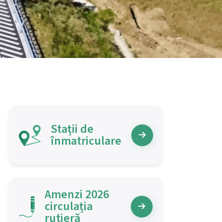
Stații de
înmatriculare
Amenzi
2026
circulația
rutieră