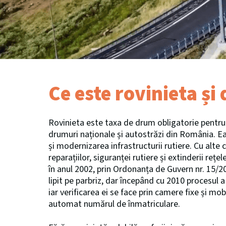
Ce este rovinieta și
Rovinieta este taxa de drum obligatorie pentru 
drumuri naționale și autostrăzi din România. Ea
și modernizarea infrastructurii rutiere. Cu alte c
reparațiilor, siguranței rutiere și extinderii re
în anul 2002, prin Ordonanța de Guvern nr. 15/200
lipit pe parbriz, dar începând cu 2010 procesul a 
iar verificarea ei se face prin camere fixe și mo
automat numărul de înmatriculare.