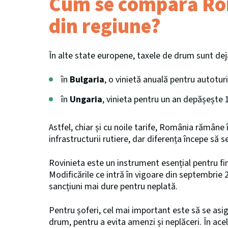
Cum se compară Rom
din regiune?
În alte state europene, taxele de drum sunt dej
în
Bulgaria
, o vinietă anuală pentru autotu
în
Ungaria
, vinieta pentru un an depășește 
Astfel, chiar și cu noile tarife, România rămâne î
infrastructurii rutiere, dar diferența începe să s
Rovinieta este un instrument esențial pentru f
Modificările ce intră în vigoare din septembrie 2
sancțiuni mai dure pentru neplată.
Pentru șoferi, cel mai important este să se asigu
drum, pentru a evita amenzi și neplăceri. În ace