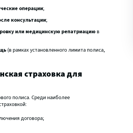
ические операции
;
осле консультации
;
ровку или медицинскую репатриацию
в
ощь
(в рамках установленного лимита полиса,
нская страховка для
вого полиса. Среди наиболее
страховкой:
лючения договора;