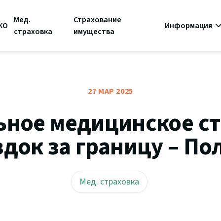
Мед.
Страхование
КО
Информация
страховка
имущества
27 МАР 2025
ное медицинское с
здок за границу – По
Мед. страховка