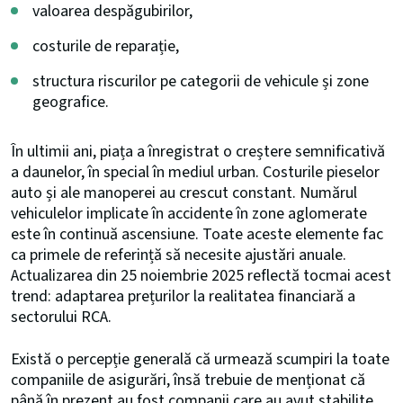
valoarea despăgubirilor,
costurile de reparație,
structura riscurilor pe categorii de vehicule și zone
geografice.
În ultimii ani, piața a înregistrat o creștere semnificativă
a daunelor, în special în mediul urban. Costurile pieselor
auto și ale manoperei au crescut constant. Numărul
vehiculelor implicate în accidente în zone aglomerate
este în continuă ascensiune. Toate aceste elemente fac
ca primele de referință să necesite ajustări anuale.
Actualizarea din 25 noiembrie 2025 reflectă tocmai acest
trend: adaptarea prețurilor la realitatea financiară a
sectorului RCA.
Există o percepție generală că urmează scumpiri la toate
companiile de asigurări, însă trebuie de menționat că
până în prezent au fost companii care au avut stabilite