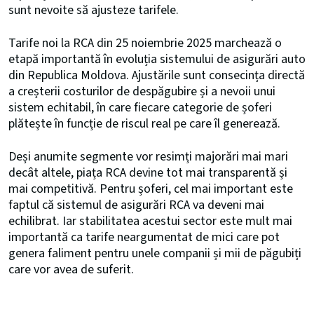
sunt nevoite să ajusteze tarifele.
Tarife noi la RCA din 25 noiembrie 2025 marchează o
etapă importantă în evoluția sistemului de asigurări auto
din Republica Moldova. Ajustările sunt consecința directă
a creșterii costurilor de despăgubire și a nevoii unui
sistem echitabil, în care fiecare categorie de șoferi
plătește în funcție de riscul real pe care îl generează.
Deși anumite segmente vor resimți majorări mai mari
decât altele, piața RCA devine tot mai transparentă și
mai competitivă. Pentru șoferi, cel mai important este
faptul că sistemul de asigurări RCA va deveni mai
echilibrat. Iar stabilitatea acestui sector este mult mai
importantă ca tarife neargumentat de mici care pot
genera faliment pentru unele companii și mii de păgubiți
care vor avea de suferit.