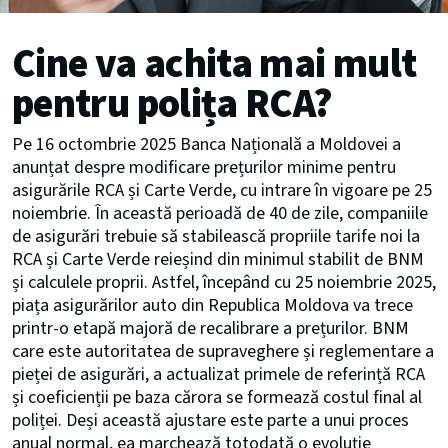
Cine va achita mai mult
pentru polița RCA?
Pe 16 octombrie 2025 Banca Națională a Moldovei a
anunțat despre modificare prețurilor minime pentru
asigurările RCA și Carte Verde, cu intrare în vigoare pe 25
noiembrie. În această perioadă de 40 de zile, companiile
de asigurări trebuie să stabilească propriile tarife noi la
RCA și Carte Verde reieșind din minimul stabilit de BNM
și calculele proprii. Astfel, începând cu 25 noiembrie 2025,
piața asigurărilor auto din Republica Moldova va trece
printr-o etapă majoră de recalibrare a prețurilor. BNM
care este autoritatea de supraveghere și reglementare a
pieței de asigurări, a actualizat primele de referință RCA
și coeficienții pe baza cărora se formează costul final al
poliței. Deși această ajustare este parte a unui proces
anual normal, ea marchează totodată o evoluție