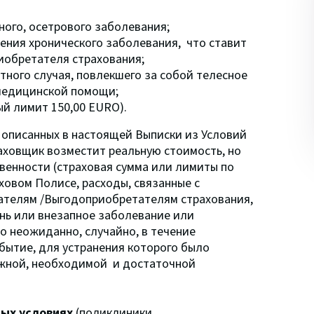
ого, осетрового заболевания;
ения хронического заболевания, что ставит
иобретателя страхования;
ного случая, повлекшего за собой телесное
медицинской помощи;
й лимит 150,00 EURO).
описанных в настоящей Выписки из Условий
раховщик возместит реальную стоимость, но
твенности (страховая сумма или лимиты по
ховом Полисе, расходы, связанные с
ателям /Выгодоприобретателям страхования,
знь или внезапное заболевание или
 неожиданно, случайно, в течение
бытие, для устранения которого было
ожной, необходимой и достаточной
ых условиях
(поликлиники,