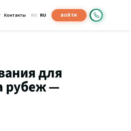
Контакты
ВОЙТИ
RO
RU
вания для
а рубеж —