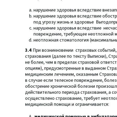
нарушение здоровья вследствие внезапн
нарушение здоровья вследствие обостр
под угрозу жизнь и здоровье Выгодопр
нарушение здоровья вследствие несчаст
повреждение, требующее неотложной 
неотложная стоматология (максимальны
3.4
При возникновении страховых событий, 
страхования (далее по тексту Выписки), Ст
не более, чем в пределах страховой ответс
опциям), предусмотренные в выданном Стра
медицинским лечением, оказанным Страхов
в случае если телесное повреждение, боле
обострение хронической болезни произошло
действительного периода страхования, а со
осуществлено страхование, требует неотл
медицинской помощи и ограничивается:
медицинской помощью в амбулаторн